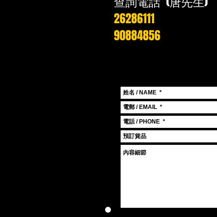
查詢電話 (唐先生)
26286111
90884856