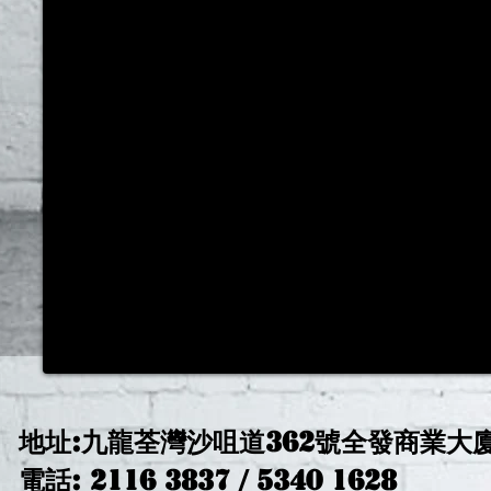
地址:九龍荃灣沙咀道362號全發商業大
電話: 2116 3837 / 5340 1628