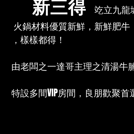
新三得
䇄立九龍
火鍋材料優質新鮮，新鮮肥牛
，樣樣都得！
由老闆之一達哥主理之清湯牛
特設多間VIP房間，良朋歡聚首