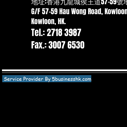
地址:香港九龍城侯王道57-59號
G/F 57-59 Hau Wong Road, Kowloon 
Kowloon, HK.
Tel.: 2718 3987
Fax.: 3007 6530
Service Provider By 5businesshk.com