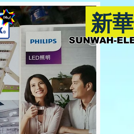
新華
SUNWAH-ELE