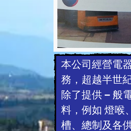
本公司經營電
務，超越半世
除了提供 — 般
料，例如 燈喉
槽、總制及各