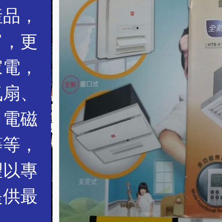
産品，
富，更
家電，
氣扇、
、電磁
等等，
望以專
提供最