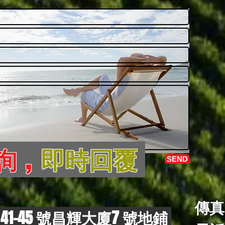
詢 ,
即時回覆
SEND
傳真 
1-45 號昌輝大廈7 號地鋪