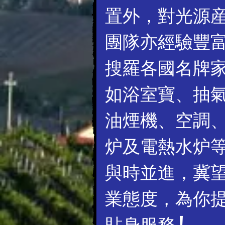
置外，對光源
團隊亦經驗豐
搜羅各國名牌
如浴室寶、抽
油煙機、空調
炉及電熱水炉
與時並進，冀
業態度，為你
貼身服務 !