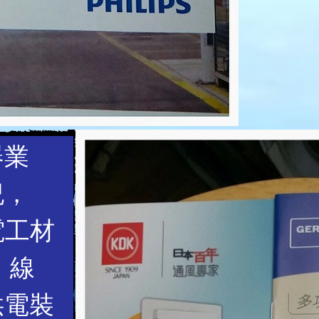
器業
紀，
電工材
、線
供電裝