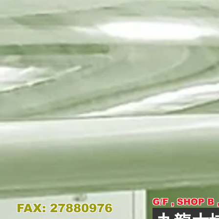
G/F , SHOP B
FAX: 27880976