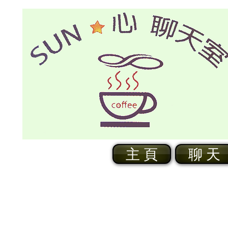
主 頁
聊 天